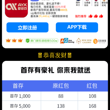
🧧恭喜发财🧧